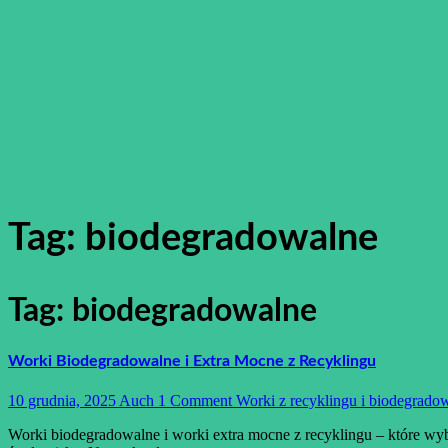
Tag:
biodegradowalne
Tag:
biodegradowalne
Worki Biodegradowalne i Extra Mocne z Recyklingu
10 grudnia, 2025
Auch
1 Comment
Worki z recyklingu i biodegrado
Worki biodegradowalne i worki extra mocne z recyklingu – które w