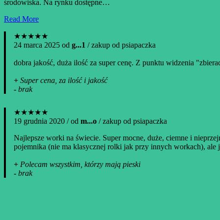
środowiska. Na rynku dostępne…
Read More
★★★★★
24 marca 2025 od
g...1
/ zakup od psiapaczka
dobra jakość, duża ilość za super cenę. Z punktu widzenia "zbierac
+
Super cena, za ilość i jakość
-
brak
★★★★★
19 grudnia 2020 / od
m...o
/ zakup od psiapaczka
Najlepsze worki na świecie. Super mocne, duże, ciemne i nieprzejr
pojemnika (nie ma klasycznej rolki jak przy innych workach), ale 
+
Polecam wszystkim, którzy mają pieski
-
brak