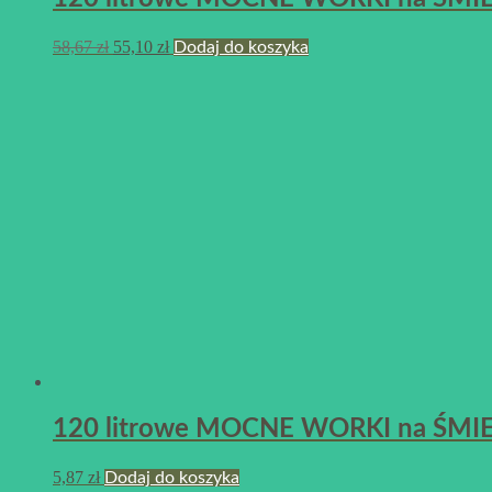
58,67
zł
55,10
zł
Dodaj do koszyka
120 litrowe MOCNE WORKI na ŚMIECI 
5,87
zł
Dodaj do koszyka