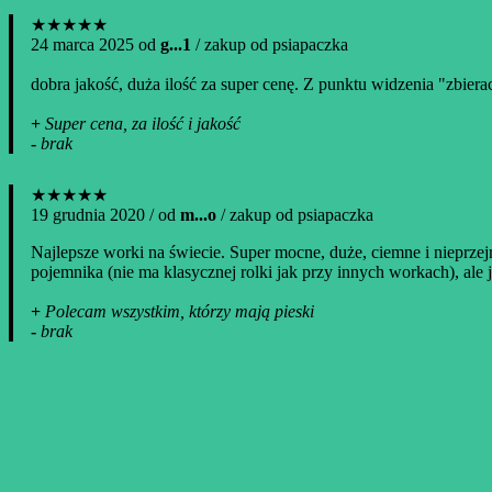
★★★★★
24 marca 2025 od
g...1
/ zakup od psiapaczka
dobra jakość, duża ilość za super cenę. Z punktu widzenia "zbierac
+
Super cena, za ilość i jakość
-
brak
★★★★★
19 grudnia 2020 / od
m...o
/ zakup od psiapaczka
Najlepsze worki na świecie. Super mocne, duże, ciemne i nieprzejr
pojemnika (nie ma klasycznej rolki jak przy innych workach), ale 
+
Polecam wszystkim, którzy mają pieski
-
brak