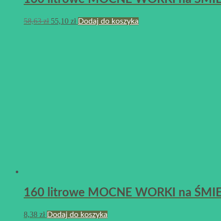
58,63
zł
55,10
zł
Dodaj do koszyka
160 litrowe MOCNE WORKI na ŚMIECI 
8,38
zł
Dodaj do koszyka