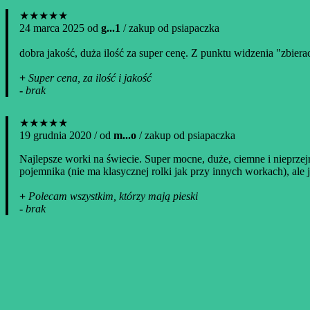
★★★★★
24 marca 2025 od
g...1
/ zakup od psiapaczka
dobra jakość, duża ilość za super cenę. Z punktu widzenia "zbierac
+
Super cena, za ilość i jakość
-
brak
★★★★★
19 grudnia 2020 / od
m...o
/ zakup od psiapaczka
Najlepsze worki na świecie. Super mocne, duże, ciemne i nieprzejr
pojemnika (nie ma klasycznej rolki jak przy innych workach), ale 
+
Polecam wszystkim, którzy mają pieski
-
brak